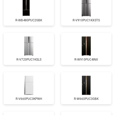
R-WB480PUC2GBK
R-V910PUC1KXSTS
R-V720PUC1KSLS
R-W910PUC4INX
R-V660PUC3KPWH
R-W660PUC3GBK