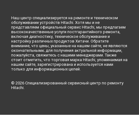
Ремонт холодильника R-V660PUC3KSLS Hitachi в
Новокузнецке
Наш центр специализируется на ремонте и техническом
Ремонт холодильника R-V660PUC3KSLS Hitachi в
Рязани
обслуживании устройств Hitachi. Хотя мы и не
Ремонт холодильника R-V660PUC3KSLS Hitachi в
Астрахани
представляем официальный сервис Hitachi, мы предлагаем
высококачественные услуги постгарантийного ремонта,
Ремонт холодильника R-V660PUC3KSLS Hitachi в
включая диагностику, техническое обслуживание и
Набережных Челнах
настройку различных продуктов Хитачи. Обратите
Ремонт холодильника R-V660PUC3KSLS Hitachi в
Липецке
внимание, что цены, указанные на нашем сайте, не являются
окончательными; для получения актуальной информации,
пожалуйста, свяжитесь с нашими менеджерами. Также
стоит отметить, что торговая марка Hitachi, упоминаемая на
нашем сайте, зарегистрирована и используется нами
только для информационных целей.
© 2026 Специализированный сервисный центр по ремонту
Hitachi.