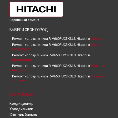
Сервисный ремонт
ВЫБЕРИ СВОЙ ГОРОД
Ремонт холодильника R-V660PUC3KSLS Hitachi в
Москве
Ремонт холодильника R-V660PUC3KSLS Hitachi в
Санкт-
Петербурге
Ремонт холодильника R-V660PUC3KSLS Hitachi в
Краснодаре
Ремонт холодильника R-V660PUC3KSLS Hitachi в
Ростове-
на-Дону
Ремонт холодильника R-V660PUC3KSLS Hitachi в
Нижнем
Новгороде
Ремонт холодильника R-V660PUC3KSLS Hitachi в
Новосибирске
УСТРОЙСТВА
Ремонт холодильника R-V660PUC3KSLS Hitachi в
Челябинске
Кондиционер
Ремонт холодильника R-V660PUC3KSLS Hitachi в
Холодильник
Екатеринбурге
Счетчик банкнот